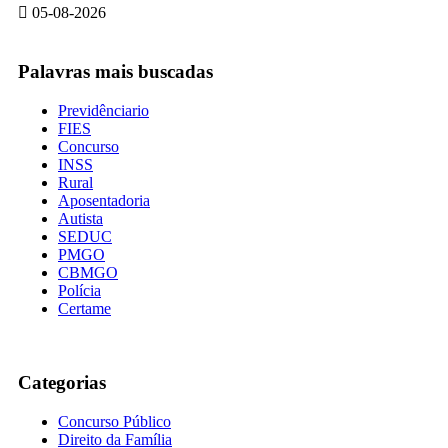
05-08-2026
Palavras mais buscadas
Previdênciario
FIES
Concurso
INSS
Rural
Aposentadoria
Autista
SEDUC
PMGO
CBMGO
Polícia
Certame
Categorias
Concurso Público
Direito da Família