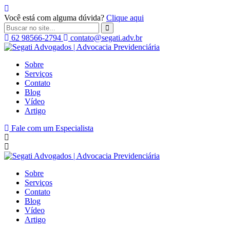
Você está com alguma dúvida?
Clique aqui
62 98566-2794
contato@segati.adv.br
Segati
Advogados
Sobre
|
Serviços
Advocacia
Contato
Previdenciária
Blog
Vídeo
Artigo
Fale com um Especialista
Sobre
Serviços
Contato
Blog
Vídeo
Artigo