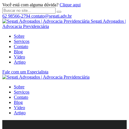
Você está com alguma dúvida?
Clique aqui
62 98566-2794
contato@segati.adv.br
Segati Advogados |
Advocacia Previdenciária
Sobre
Serviços
Contato
Blog
Vídeo
Artigo
Fale com um Especialista
Sobre
Serviços
Contato
Blog
Vídeo
Artigo