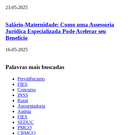
23-05-2025
Salário-Maternidade: Como uma Assessoria
Jurídica Especializada Pode Acelerar seu
Benefício
16-05-2025
Palavras mais buscadas
Previdênciario
FIES
Concurso
INSS
Rural
Aposentadoria
Autista
FIES
SEDUC
PMGO
CBMGO