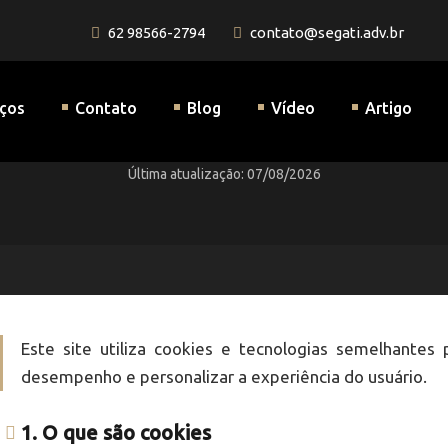
62 98566-2794
contato@segati.adv.br
Início
/
Política de Cookies
a Previdenciária
iços
Contato
Blog
Vídeo
Artigo
Política de Cookies
Última atualização: 07/08/2026
Este site utiliza cookies e tecnologias semelhantes
desempenho e personalizar a experiência do usuário.
1. O que são cookies