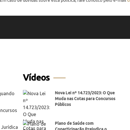
Em caso de dúvidas sobre esta política, fale conosco pelo e-mail
c
Vídeos
Nova Lei nº 14.723/2023: O Que
 quando
Muda nas Cotas para Concursos
Públicos
oncursos
Plano de Saúde com
Jurídica
Coparticipação Prejudica o