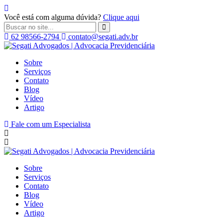
Você está com alguma dúvida?
Clique aqui
62 98566-2794
contato@segati.adv.br
Segati
Advogados
Sobre
|
Serviços
Advocacia
Contato
Previdenciária
Blog
Vídeo
Artigo
Fale com um Especialista
Sobre
Serviços
Contato
Blog
Vídeo
Artigo