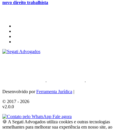
novo direito trabalhista
Segati Sociedade Individual de Advocacia
59.476.559/0001-35
Política de Privacidade
·
Política de Cookies
·
Sitemap
Desenvolvido por
Ferramenta Jurídica
|
© 2017 - 2026
v2.0.0
Fale agora
🍪 A Segati Advogados utiliza cookies e outras tecnologias
semelhantes para melhorar sua experiência em nosso site, ao