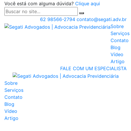
Você está com alguma dúvida?
Clique aqui
62 98566-2794
contato@segati.adv.br
Segati A
Sobre
Serviços
Contato
Blog
Vídeo
Artigo
FALE COM UM ESPECIALISTA
Sobre
Serviços
Contato
Blog
Vídeo
Artigo
Buscar vídeos