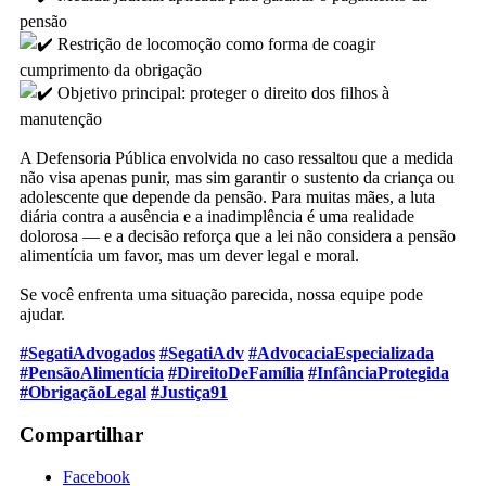
pensão
Restrição de locomoção como forma de coagir
cumprimento da obrigação
Objetivo principal: proteger o direito dos filhos à
manutenção
A Defensoria Pública envolvida no caso ressaltou que a medida
não visa apenas punir, mas sim garantir o sustento da criança ou
adolescente que depende da pensão. Para muitas mães, a luta
diária contra a ausência e a inadimplência é uma realidade
dolorosa — e a decisão reforça que a lei não considera a pensão
alimentícia um favor, mas um dever legal e moral.
Se você enfrenta uma situação parecida, nossa equipe pode
ajudar.
#SegatiAdvogados
#SegatiAdv
#AdvocaciaEspecializada
#PensãoAlimentícia
#DireitoDeFamília
#InfânciaProtegida
#ObrigaçãoLegal
#Justiça91
Compartilhar
Facebook