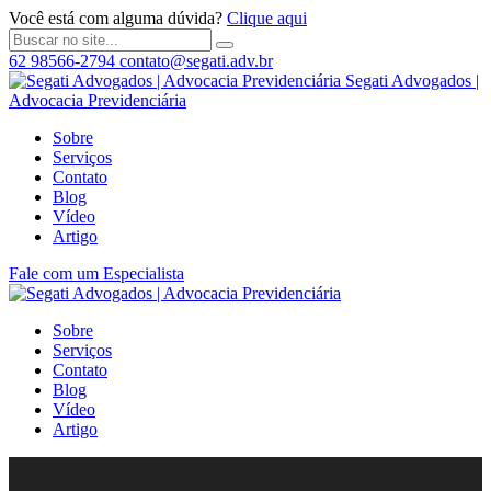
Você está com alguma dúvida?
Clique aqui
62 98566-2794
contato@segati.adv.br
Segati Advogados |
Advocacia Previdenciária
Sobre
Serviços
Contato
Blog
Vídeo
Artigo
Fale com um Especialista
Sobre
Serviços
Contato
Blog
Vídeo
Artigo