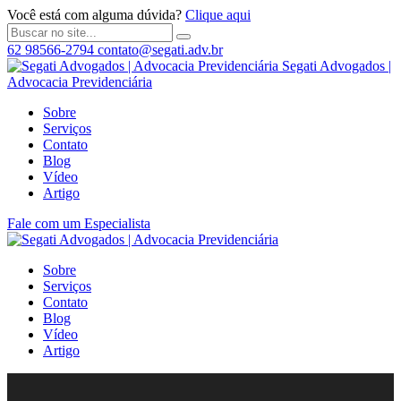
Você está com alguma dúvida?
Clique aqui
62 98566-2794
contato@segati.adv.br
Segati Advogados |
Advocacia Previdenciária
Sobre
Serviços
Contato
Blog
Vídeo
Artigo
Fale com um Especialista
Sobre
Serviços
Contato
Blog
Vídeo
Artigo