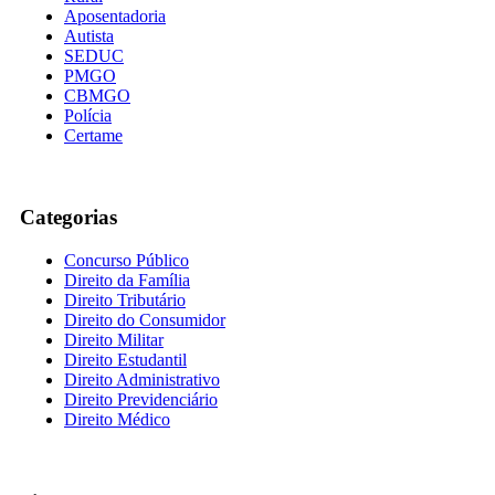
Aposentadoria
Autista
SEDUC
PMGO
CBMGO
Polícia
Certame
Categorias
Concurso Público
Direito da Família
Direito Tributário
Direito do Consumidor
Direito Militar
Direito Estudantil
Direito Administrativo
Direito Previdenciário
Direito Médico