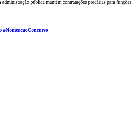
a administração pública mantém contratações precárias para funções
o
#NomeacaoConcurso