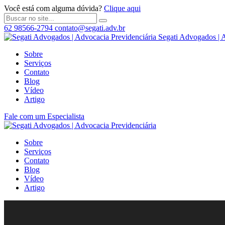
Você está com alguma dúvida?
Clique aqui
62 98566-2794
contato@segati.adv.br
Segati Advogados | 
Sobre
Serviços
Contato
Blog
Vídeo
Artigo
Fale com um Especialista
Sobre
Serviços
Contato
Blog
Vídeo
Artigo