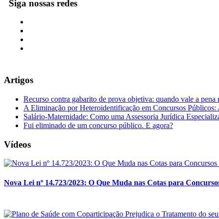
Siga nossas redes
Artigos
Recurso contra gabarito de prova objetiva: quando vale a pena 
A Eliminação por Heteroidentificação em Concursos Públicos: A
Salário-Maternidade: Como uma Assessoria Jurídica Especializ
Fui eliminado de um concurso público. E agora?
Vídeos
Nova Lei nº 14.723/2023: O Que Muda nas Cotas para Concursos