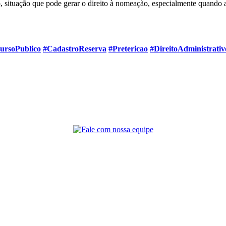
o, situação que pode gerar o direito à nomeação, especialmente quando 
ursoPublico
#CadastroReserva
#Pretericao
#DireitoAdministrativ