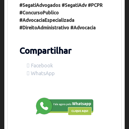
#SegatiAdvogados #SegatiAdv #PCPR
#ConcursoPublico
#AdvocaciaEspecializada
#DireitoAdministrativo #Advocacia
Compartilhar
Facebook
WhatsApp