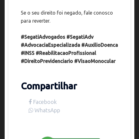
Se o seu direito foi negado, fale conosco
para reverter.
#SegatiAdvogados
#SegatiAdv
#AdvocaciaEspecializada
#AuxilioDoenca
#INSS
#ReabilitacaoProfissional
#DireitoPrevidenciario
#VisaoMonocular
Compartilhar
Facebook
WhatsApp