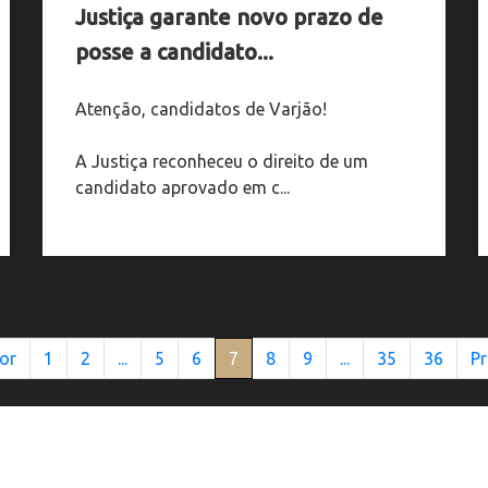
Justiça garante novo prazo de
posse a candidato...
Atenção, candidatos de Varjão!
A Justiça reconheceu o direito de um
candidato aprovado em c...
or
1
2
...
5
6
7
8
9
...
35
36
P