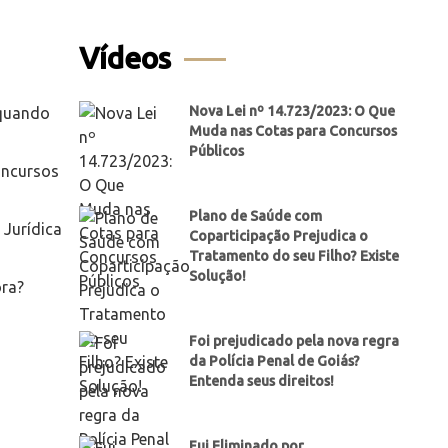
Vídeos
Nova Lei nº 14.723/2023: O Que
 quando
Muda nas Cotas para Concursos
Públicos
oncursos
Plano de Saúde com
Jurídica
Coparticipação Prejudica o
Tratamento do seu Filho? Existe
Solução!
ora?
Foi prejudicado pela nova regra
da Polícia Penal de Goiás?
Entenda seus direitos!
Fui Eliminado por