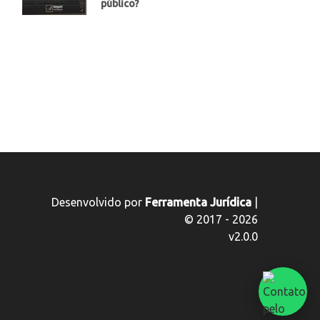
público?
Desenvolvido por
Ferramenta Jurídica
|
© 2017 - 2026
v2.0.0
Fal