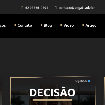
62 98566-2794
contato@segati.adv.br
a Previdenciária
iços
Contato
Blog
Vídeo
Artigo