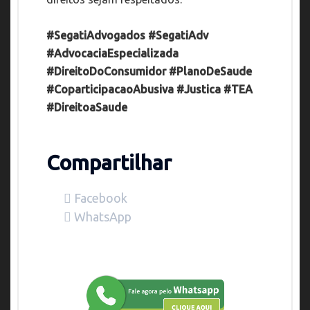
#SegatiAdvogados
#SegatiAdv
#AdvocaciaEspecializada
#DireitoDoConsumidor
#PlanoDeSaude
#CoparticipacaoAbusiva
#Justica
#TEA
#DireitoaSaude
Compartilhar
Facebook
WhatsApp