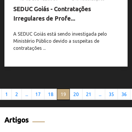
SEDUC Goiás - Contratações
Irregulares de Profe...
A SEDUC Goiás está sendo investigada pelo
Ministério Público devido a suspeitas de
contratações ...
1
2
...
17
18
19
20
21
...
35
36
Artigos