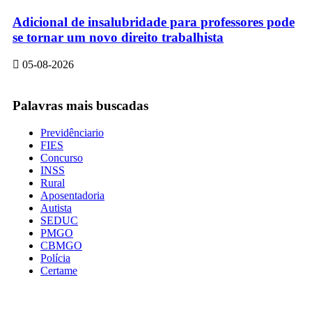
Adicional de insalubridade para professores pode
se tornar um novo direito trabalhista
05-08-2026
Palavras mais buscadas
Previdênciario
FIES
Concurso
INSS
Rural
Aposentadoria
Autista
SEDUC
PMGO
CBMGO
Polícia
Certame