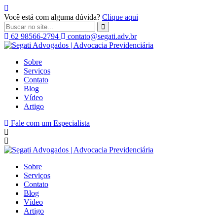
Você está com alguma dúvida?
Clique aqui
62 98566-2794
contato@segati.adv.br
Segati
Advogados
Sobre
|
Serviços
Advocacia
Contato
Previdenciária
Blog
Vídeo
Artigo
Fale com um Especialista
Sobre
Serviços
Contato
Blog
Vídeo
Artigo