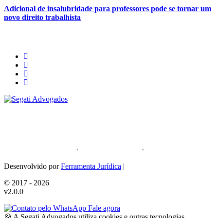
Adicional de insalubridade para professores pode se tornar um
novo direito trabalhista
Segati Sociedade Individual de Advocacia
59.476.559/0001-35
Política de Privacidade
·
Política de Cookies
·
Sitemap
Desenvolvido por
Ferramenta Jurídica
|
© 2017 - 2026
v2.0.0
Fale agora
🍪 A Segati Advogados utiliza cookies e outras tecnologias