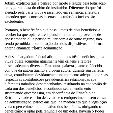
Jobim, explicou que a pensão por morte é regida pela legislação
em vigor na data do óbito do instituidor. Diferente do que foi
alegado pela parte viúva e assentado em sentença, a relatora
entendeu que as normas insertas nos referidos incisos são
excludentes.
Portanto, o beneficiário que possui mais de dois benefícios a
receber há que optar entre a pensão militar com proventos de
aposentadoria ou a pensão militar com a de outro regime, não
sendo permitida a combinação dos dois dispositivos, de forma a
obter a chamada tríplice acumulação.
A desembargadora federal afirmou que os três benefícios que a
viúva busca acumular atualmente têm origens e fatores
desencadeantes diversos. Em outras palavras, tanto o falecido
cônjuge da autora quanto a própria autora, durante sua carreira
ativa, contribuíram devidamente e no momento adequado para as
respectivas contribuições previdenciárias relacionadas aos
diferentes trabalhos desempenhados, resultando na concessão de
cada um dos benefícios, e continuou seu entendimento
sustentando que: “Assim, em decorrência do Princípio da
Retributividade e a fim de evitar-se o enriquecimento sem causa
da administração, parece-me que, na medida em que a legislação
veda o percebimento cumulativo dos benefícios, obrigando o
beneficiário a optar pela renúncia de um deles, haveria o Poder