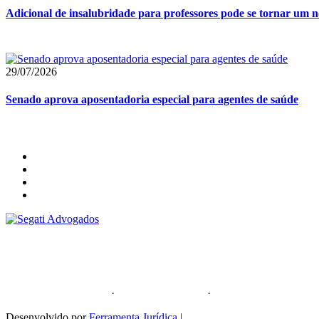
Adicional de insalubridade para professores pode se tornar um no
29/07/2026
Senado aprova aposentadoria especial para agentes de saúde
Segati Sociedade Individual de Advocacia
59.476.559/0001-35
Política de Privacidade
·
Política de Cookies
·
Sitemap
Desenvolvido por
Ferramenta Jurídica
|