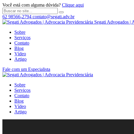
Você está com alguma dúvida?
Clique aqui
62 98566-2794
contato@segati.adv.br
Segati Advogados | 
Sobre
Serviços
Contato
Blog
Vídeo
Artigo
Fale com um Especialista
Sobre
Serviços
Contato
Blog
Vídeo
Artigo