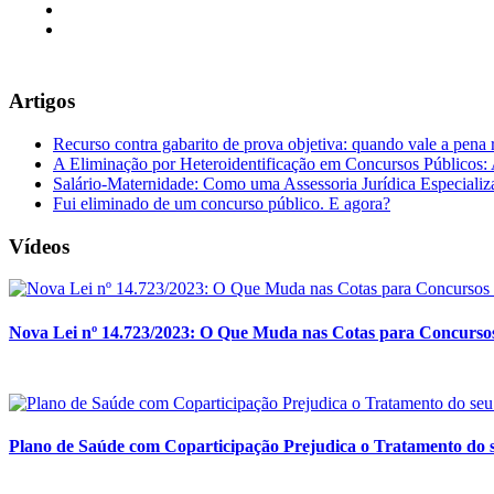
Artigos
Recurso contra gabarito de prova objetiva: quando vale a pena 
A Eliminação por Heteroidentificação em Concursos Públicos: A
Salário-Maternidade: Como uma Assessoria Jurídica Especializ
Fui eliminado de um concurso público. E agora?
Vídeos
Nova Lei nº 14.723/2023: O Que Muda nas Cotas para Concursos
Plano de Saúde com Coparticipação Prejudica o Tratamento do s