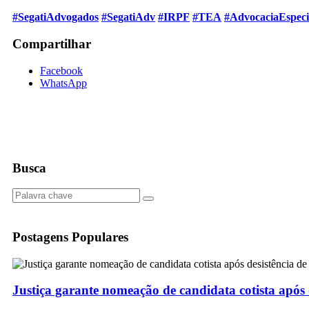
#SegatiAdvogados
#SegatiAdv
#IRPF
#TEA
#AdvocaciaEspeci
Compartilhar
Facebook
WhatsApp
Busca
Postagens Populares
Justiça garante nomeação de candidata cotista após