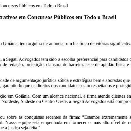
trativos em Concursos Públicos em Todo o Brasil
oiânia, tem orgulho de anunciar um histórico de vitórias significativ
 a Segati Advogados tem sido a escolha preferencial para candidatos 
 de redação, preterição, clausura de barreira, teste de aptidão físic
ade de argumentação jurídica sólida e estratégias bem elaboradas que t
 garantindo que os direitos dos candidatos sejam respeitados e protegid
ção em Goiânia. Com um alcance nacional, a firma atende clientes em t
 Nordeste, Sudeste ou Centro-Oeste, a Segati Advogados está compromet
u sobre as conquistas recentes da firma: "Estamos extremamente sa
l. Nossa equipe está empenhada em fornecer o mais alto nível de rep
e a justiça seja feita."