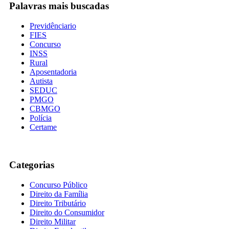
Palavras mais buscadas
Previdênciario
FIES
Concurso
INSS
Rural
Aposentadoria
Autista
SEDUC
PMGO
CBMGO
Polícia
Certame
Categorias
Concurso Público
Direito da Família
Direito Tributário
Direito do Consumidor
Direito Militar