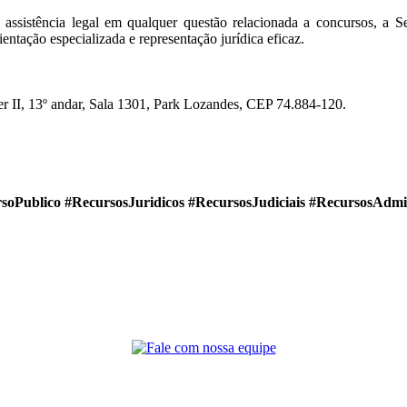
assistência legal em qualquer questão relacionada a concursos, a Se
ntação especializada e representação jurídica eficaz.
 II, 13º andar, Sala 1301, Park Lozandes, CEP 74.884-120.
soPublico #RecursosJuridicos #RecursosJudiciais #RecursosAdmin