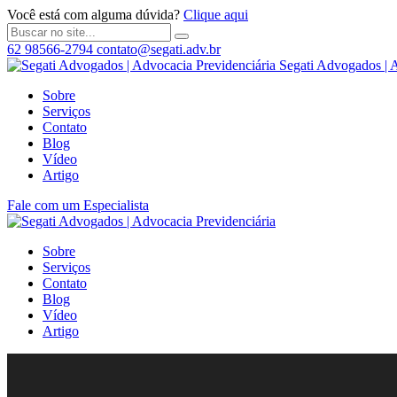
Você está com alguma dúvida?
Clique aqui
62 98566-2794
contato@segati.adv.br
Segati Advogados | 
Sobre
Serviços
Contato
Blog
Vídeo
Artigo
Fale com um Especialista
Sobre
Serviços
Contato
Blog
Vídeo
Artigo