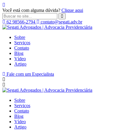
Você está com alguma dúvida?
Clique aqui
62 98566-2794
contato@segati.adv.br
Segati
Advogados
Sobre
|
Serviços
Advocacia
Contato
Previdenciária
Blog
Vídeo
Artigo
Fale com um Especialista
Sobre
Serviços
Contato
Blog
Vídeo
Artigo