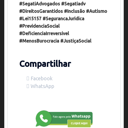
#SegatiAdvogados
#Segatiadv
#DireitosGarantidos
#Inclusão
#Autismo
#Lei15157
#SegurancaJuridica
#PrevidenciaSocial
#DeficienciaIrreversivel
#MenosBurocracia
#JustiçaSocial
Compartilhar
Facebook
WhatsApp