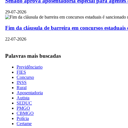
Senado aprova aposentadoria especial para agentes
29-07-2026
Fim da cláusula de barreira em concursos estaduais
22-07-2026
Palavras mais buscadas
Previdênciario
FIES
Concurso
INSS
Rural
Aposentadoria
Autista
SEDUC
PMGO
CBMGO
Polícia
Certame