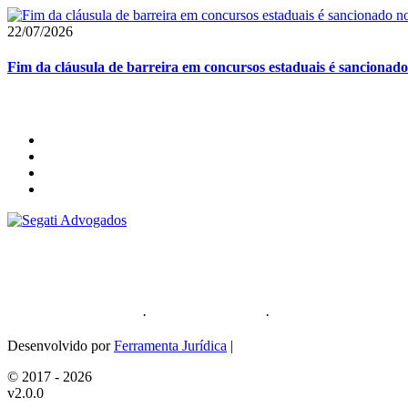
22/07/2026
Fim da cláusula de barreira em concursos estaduais é sancionad
Segati Sociedade Individual de Advocacia
59.476.559/0001-35
Política de Privacidade
·
Política de Cookies
·
Sitemap
Desenvolvido por
Ferramenta Jurídica
|
© 2017 - 2026
v2.0.0