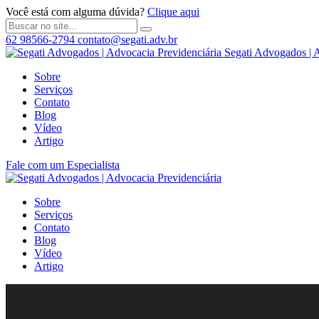
Você está com alguma dúvida?
Clique aqui
62 98566-2794
contato@segati.adv.br
Segati Advogados | 
Sobre
Serviços
Contato
Blog
Vídeo
Artigo
Fale com um Especialista
Sobre
Serviços
Contato
Blog
Vídeo
Artigo