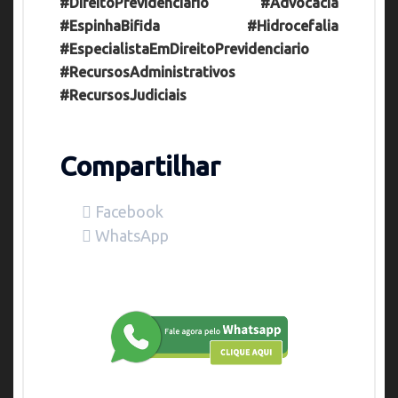
#DireitoPrevidenciario #Advocacia
#EspinhaBifida #Hidrocefalia
#EspecialistaEmDireitoPrevidenciario
#RecursosAdministrativos
#RecursosJudiciais
Compartilhar
Facebook
WhatsApp