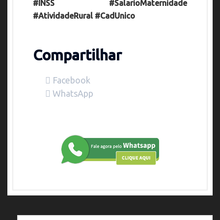
#INSS #SalarioMaternidade
#AtividadeRural #CadUnico
Compartilhar
Facebook
WhatsApp