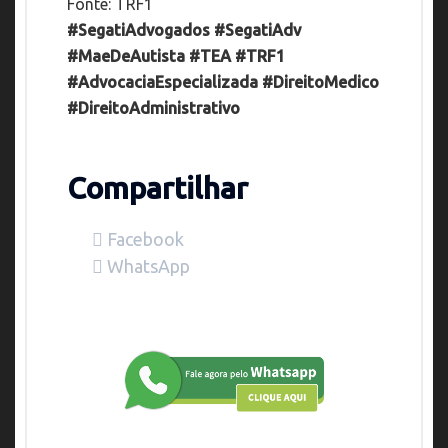
Fonte: TRF1
#SegatiAdvogados #SegatiAdv
#MaeDeAutista #TEA #TRF1
#AdvocaciaEspecializada #DireitoMedico
#DireitoAdministrativo
Compartilhar
Facebook
WhatsApp