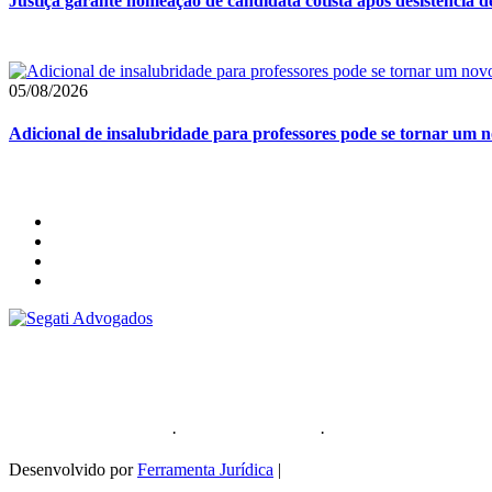
Justiça garante nomeação de candidata cotista após desistência 
05/08/2026
Adicional de insalubridade para professores pode se tornar um no
Segati Sociedade Individual de Advocacia
59.476.559/0001-35
Política de Privacidade
·
Política de Cookies
·
Sitemap
Desenvolvido por
Ferramenta Jurídica
|