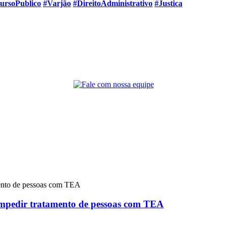
ursoPublico
#Varjão
#DireitoAdministrativo
#Justica
impedir tratamento de pessoas com TEA