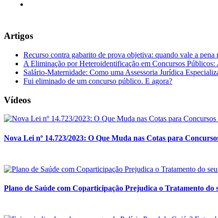
Artigos
Recurso contra gabarito de prova objetiva: quando vale a pena 
A Eliminação por Heteroidentificação em Concursos Públicos: A
Salário-Maternidade: Como uma Assessoria Jurídica Especializ
Fui eliminado de um concurso público. E agora?
Vídeos
Nova Lei nº 14.723/2023: O Que Muda nas Cotas para Concursos
Plano de Saúde com Coparticipação Prejudica o Tratamento do s