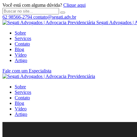
Você está com alguma dúvida?
Clique aqui
62 98566-2794
contato@segati.adv.br
Segati Advogados | 
Sobre
Serviços
Contato
Blog
Vídeo
Artigo
Fale com um Especialista
Sobre
Serviços
Contato
Blog
Vídeo
Artigo