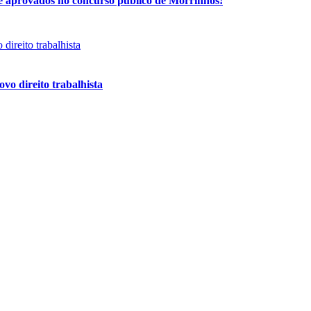
de aprovados no concurso público de Morrinhos!
vo direito trabalhista