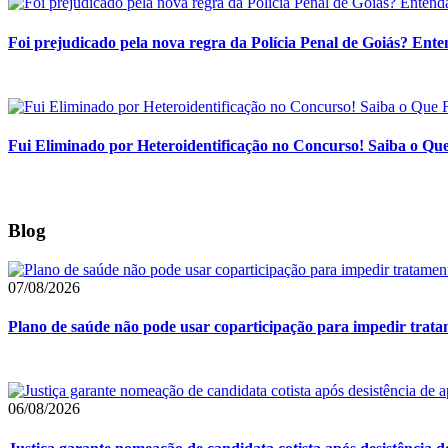
Foi prejudicado pela nova regra da Polícia Penal de Goiás? Enten
Fui Eliminado por Heteroidentificação no Concurso! Saiba o Q
Blog
07/08/2026
Plano de saúde não pode usar coparticipação para impedir tra
06/08/2026