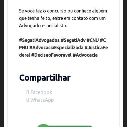
Se você fez o concurso ou conhece alguém
que tenha feito, entre em contato com um
Advogado especialista.
#SegatiAdvogados
#SegatiAdv
#CNU
#C
PNU
#AdvocaciaEspecializada
#JusticaFe
deral
#DecisaoFavoravel
#Advocacia
Compartilhar
Facebook
WhatsApp