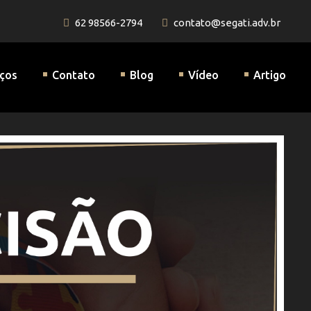
62 98566-2794
contato@segati.adv.br
a Previdenciária
iços
Contato
Blog
Vídeo
Artigo