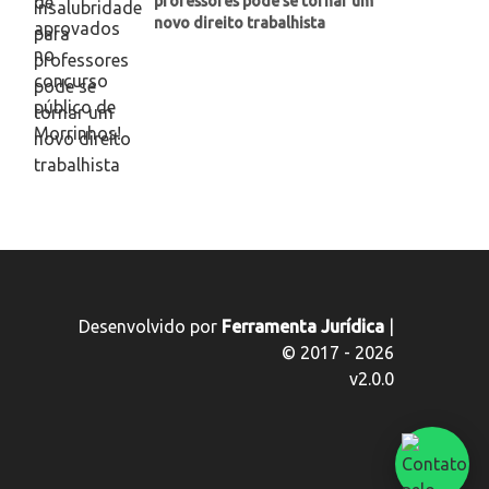
professores pode se tornar um
novo direito trabalhista
Desenvolvido por
Ferramenta Jurídica
|
© 2017 - 2026
v2.0.0
Fal