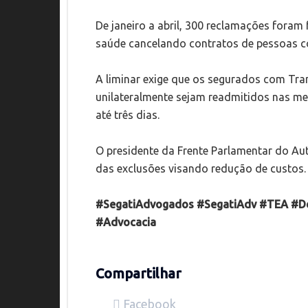
De janeiro a abril, 300 reclamações foram 
saúde cancelando contratos de pessoas c
A liminar exige que os segurados com Tra
unilateralmente sejam readmitidos nas m
até três dias.
O presidente da Frente Parlamentar do A
das exclusões visando redução de custos.
#SegatiAdvogados #SegatiAdv #TEA #Dec
#Advocacia
Compartilhar
Facebook