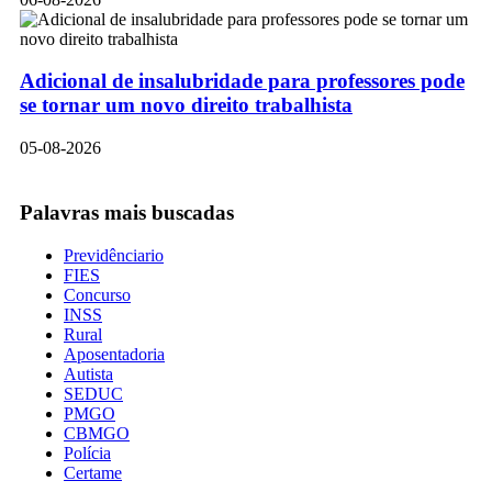
Adicional de insalubridade para professores pode
se tornar um novo direito trabalhista
05-08-2026
Palavras mais buscadas
Previdênciario
FIES
Concurso
INSS
Rural
Aposentadoria
Autista
SEDUC
PMGO
CBMGO
Polícia
Certame