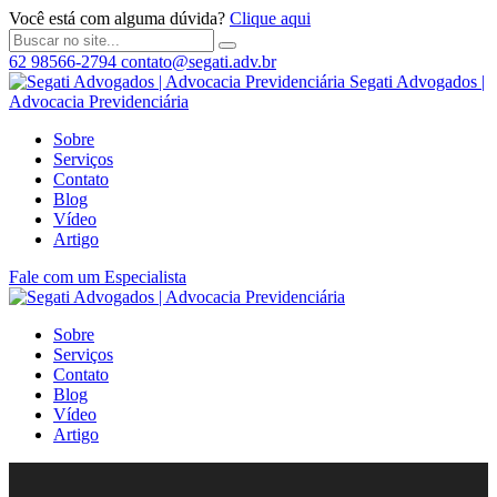
Você está com alguma dúvida?
Clique aqui
62 98566-2794
contato@segati.adv.br
Segati Advogados |
Advocacia Previdenciária
Sobre
Serviços
Contato
Blog
Vídeo
Artigo
Fale com um Especialista
Sobre
Serviços
Contato
Blog
Vídeo
Artigo