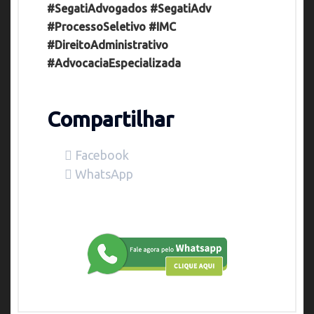
#SegatiAdvogados #SegatiAdv
#ProcessoSeletivo #IMC
#DireitoAdministrativo
#AdvocaciaEspecializada
Compartilhar
Facebook
WhatsApp