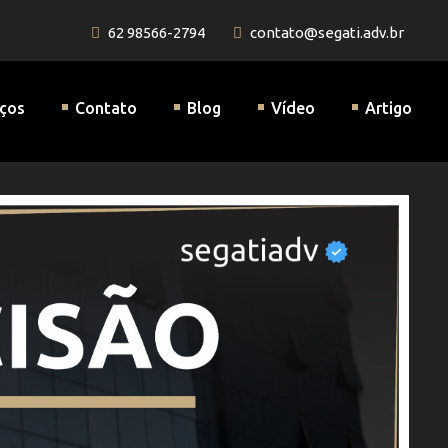
62 98566-2794
contato@segati.adv.br
a Previdenciária
iços
Contato
Blog
Vídeo
Artigo