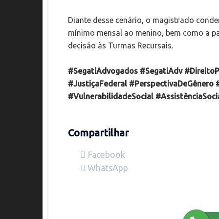
Diante desse cenário, o magistrado conde
mínimo mensal ao menino, bem como a pag
decisão às Turmas Recursais.
#SegatiAdvogados
#SegatiAdv
#DireitoP
#JustiçaFederal
#PerspectivaDeGênero
#VulnerabilidadeSocial
#AssistênciaSoci
Compartilhar
Facebook
WhatsApp