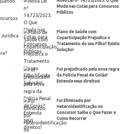
Nova Lei nº 14.723/2023: O Que
 quando
Muda nas Cotas para Concursos
Públicos
oncursos
Plano de Saúde com
Jurídica
Coparticipação Prejudica o
Tratamento do seu Filho? Existe
Solução!
ora?
Foi prejudicado pela nova regra
da Polícia Penal de Goiás?
Entenda seus direitos!
Fui Eliminado por
Heteroidentificação no
Concurso! Saiba o Que Fazer e
Como Recorrer