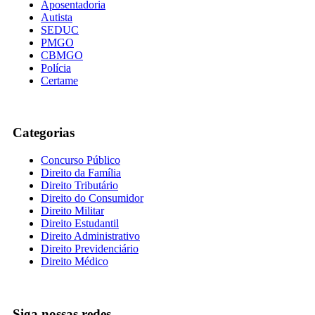
Aposentadoria
Autista
SEDUC
PMGO
CBMGO
Polícia
Certame
Categorias
Concurso Público
Direito da Família
Direito Tributário
Direito do Consumidor
Direito Militar
Direito Estudantil
Direito Administrativo
Direito Previdenciário
Direito Médico
Siga nossas redes