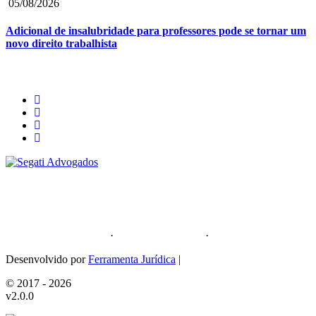
05/08/2026
Adicional de insalubridade para professores pode se tornar um
novo direito trabalhista
Segati Sociedade Individual de Advocacia
59.476.559/0001-35
Política de Privacidade
·
Política de Cookies
·
Sitemap
Desenvolvido por
Ferramenta Jurídica
|
© 2017 - 2026
v2.0.0