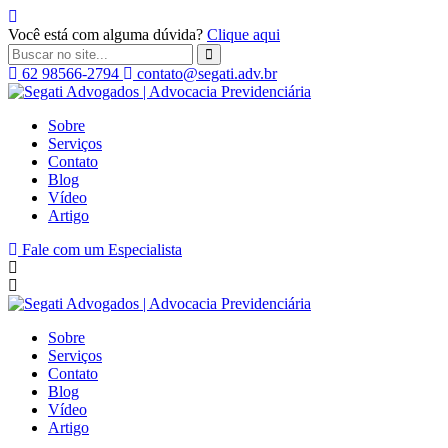
Você está com alguma dúvida?
Clique aqui
62 98566-2794
contato@segati.adv.br
Segati
Advogados
Sobre
|
Serviços
Advocacia
Contato
Previdenciária
Blog
Vídeo
Artigo
Fale com um Especialista
Sobre
Serviços
Contato
Blog
Vídeo
Artigo