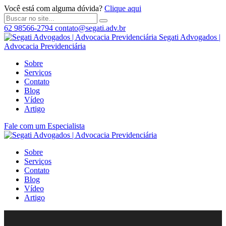
Você está com alguma dúvida?
Clique aqui
62 98566-2794
contato@segati.adv.br
Segati Advogados |
Advocacia Previdenciária
Sobre
Serviços
Contato
Blog
Vídeo
Artigo
Fale com um Especialista
Sobre
Serviços
Contato
Blog
Vídeo
Artigo