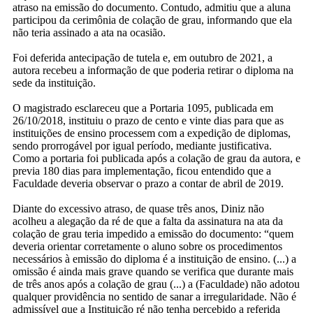
atraso na emissão do documento. Contudo, admitiu que a aluna
participou da cerimônia de colação de grau, informando que ela
não teria assinado a ata na ocasião.
Foi deferida antecipação de tutela e, em outubro de 2021, a
autora recebeu a informação de que poderia retirar o diploma na
sede da instituição.
O magistrado esclareceu que a Portaria 1095, publicada em
26/10/2018, instituiu o prazo de cento e vinte dias para que as
instituições de ensino processem com a expedição de diplomas,
sendo prorrogável por igual período, mediante justificativa.
Como a portaria foi publicada após a colação de grau da autora, e
previa 180 dias para implementação, ficou entendido que a
Faculdade deveria observar o prazo a contar de abril de 2019.
Diante do excessivo atraso, de quase três anos, Diniz não
acolheu a alegação da ré de que a falta da assinatura na ata da
colação de grau teria impedido a emissão do documento: “quem
deveria orientar corretamente o aluno sobre os procedimentos
necessários à emissão do diploma é a instituição de ensino. (...) a
omissão é ainda mais grave quando se verifica que durante mais
de três anos após a colação de grau (...) a (Faculdade) não adotou
qualquer providência no sentido de sanar a irregularidade. Não é
admissível que a Instituição ré não tenha percebido a referida