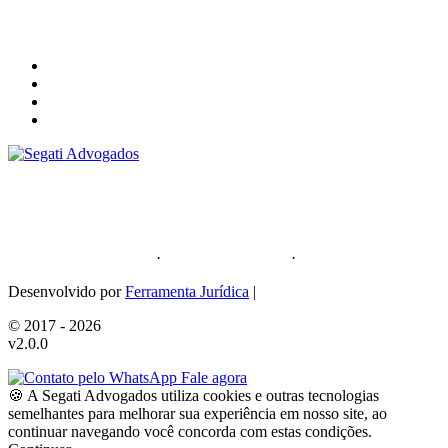
Segati Sociedade Individual de Advocacia
59.476.559/0001-35
Política de Privacidade
·
Política de Cookies
·
Sitemap
Desenvolvido por
Ferramenta Jurídica
|
© 2017 - 2026
v2.0.0
Fale agora
🍪 A Segati Advogados utiliza cookies e outras tecnologias
semelhantes para melhorar sua experiência em nosso site, ao
continuar navegando você concorda com estas condições.