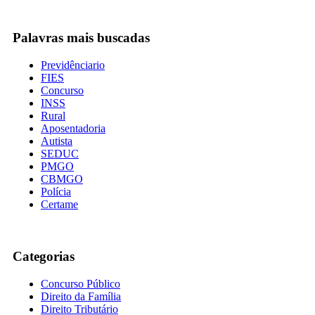
Palavras mais buscadas
Previdênciario
FIES
Concurso
INSS
Rural
Aposentadoria
Autista
SEDUC
PMGO
CBMGO
Polícia
Certame
Categorias
Concurso Público
Direito da Família
Direito Tributário