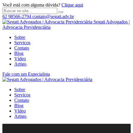
Você está com alguma dúvida?
Clique aqui
62 98566-2794
contato@segati.adv.br
Segati Advogados |
Advocacia Previdenciária
Sobre
Serviços
Contato
Blog
Vídeo
Artigo
Fale com um Especialista
Sobre
Serviços
Contato
Blog
Vídeo
Artigo