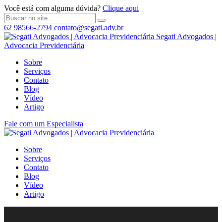
Você está com alguma dúvida?
Clique aqui
62 98566-2794
contato@segati.adv.br
Segati Advogados |
Advocacia Previdenciária
Sobre
Serviços
Contato
Blog
Vídeo
Artigo
Fale com um Especialista
Sobre
Serviços
Contato
Blog
Vídeo
Artigo