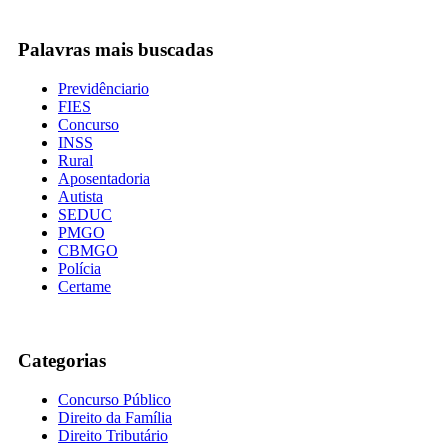
Palavras mais buscadas
Previdênciario
FIES
Concurso
INSS
Rural
Aposentadoria
Autista
SEDUC
PMGO
CBMGO
Polícia
Certame
Categorias
Concurso Público
Direito da Família
Direito Tributário