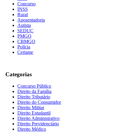
Concurso
INSS
Rural
Aposentadoria
Autista
SEDUC
PMGO
CBMGO
Polícia
Certame
Categorias
Concurso Público
Direito da Família
Direito Tributário
Direito do Consumidor
Direito Militar
Direito Estudantil
Direito Administrativo
Direito Previdenciário
Direito Médico