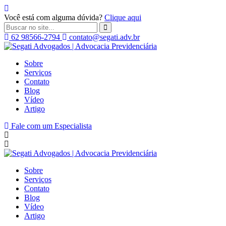
Você está com alguma dúvida?
Clique aqui
62 98566-2794
contato@segati.adv.br
Segati
Advogados
Sobre
|
Serviços
Advocacia
Contato
Previdenciária
Blog
Vídeo
Artigo
Fale com um Especialista
Sobre
Serviços
Contato
Blog
Vídeo
Artigo