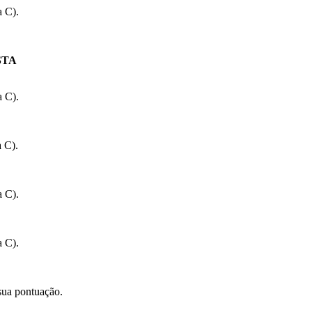
a C).
STA
a C).
a C).
a C).
a C).
sua pontuação.