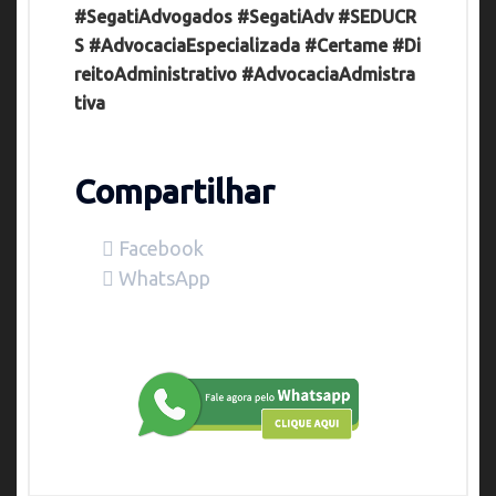
#SegatiAdvogados
#SegatiAdv
#SEDUCR
S
#AdvocaciaEspecializada
#Certame
#Di
reitoAdministrativo
#AdvocaciaAdmistra
tiva
Compartilhar
Facebook
WhatsApp