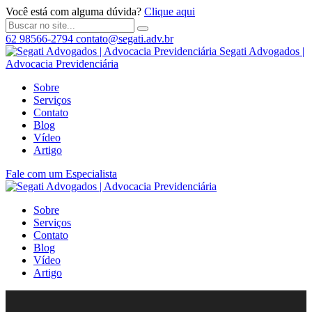
Você está com alguma dúvida?
Clique aqui
62 98566-2794
contato@segati.adv.br
Segati Advogados |
Advocacia Previdenciária
Sobre
Serviços
Contato
Blog
Vídeo
Artigo
Fale com um Especialista
Sobre
Serviços
Contato
Blog
Vídeo
Artigo