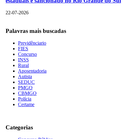
estaduais é sancionado no Rio Grande do Sul
22-07-2026
Palavras mais buscadas
Previdênciario
FIES
Concurso
INSS
Rural
Aposentadoria
Autista
SEDUC
PMGO
CBMGO
Polícia
Certame
Categorias