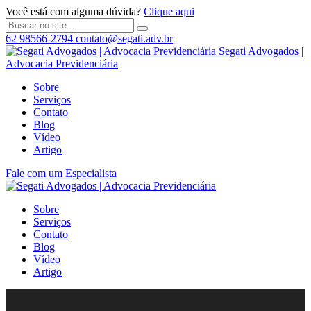
Você está com alguma dúvida?
Clique aqui
62 98566-2794
contato@segati.adv.br
Segati Advogados |
Advocacia Previdenciária
Sobre
Serviços
Contato
Blog
Vídeo
Artigo
Fale com um Especialista
Sobre
Serviços
Contato
Blog
Vídeo
Artigo