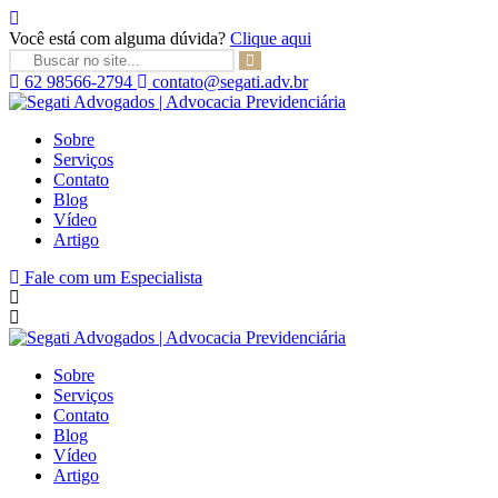
Você está com alguma dúvida?
Clique aqui
62 98566-2794
contato@segati.adv.br
Segati
Advogados
Sobre
|
Serviços
Advocacia
Contato
Previdenciária
Blog
Vídeo
Artigo
Fale com um Especialista
Sobre
Serviços
Contato
Blog
Vídeo
Artigo