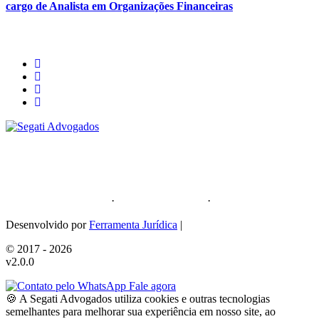
cargo de Analista em Organizações Financeiras
Segati Sociedade Individual de Advocacia
59.476.559/0001-35
Política de Privacidade
·
Política de Cookies
·
Sitemap
Desenvolvido por
Ferramenta Jurídica
|
© 2017 - 2026
v2.0.0
Fale agora
🍪 A Segati Advogados utiliza cookies e outras tecnologias
semelhantes para melhorar sua experiência em nosso site, ao